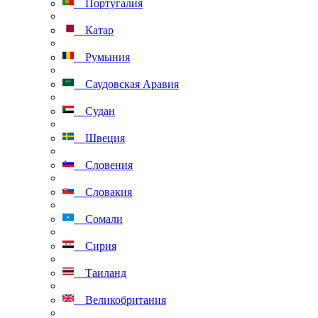
Португалия
Катар
Румыния
Саудовская Аравия
Судан
Швеция
Словения
Словакия
Сомали
Сирия
Таиланд
Великобритания