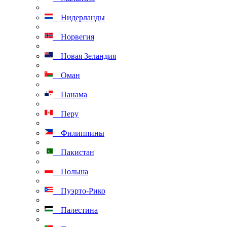
Нидерланды
Норвегия
Новая Зеландия
Оман
Панама
Перу
Филиппины
Пакистан
Польша
Пуэрто-Рико
Палестина