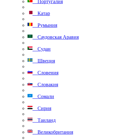
Португалия
Катар
Румыния
Саудовская Аравия
Судан
Швеция
Словения
Словакия
Сомали
Сирия
Таиланд
Великобритания