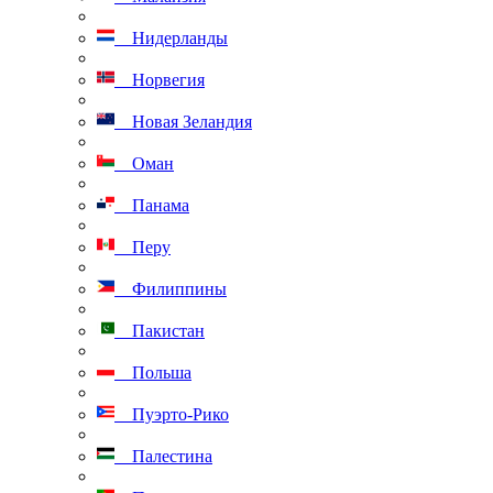
Нидерланды
Норвегия
Новая Зеландия
Оман
Панама
Перу
Филиппины
Пакистан
Польша
Пуэрто-Рико
Палестина