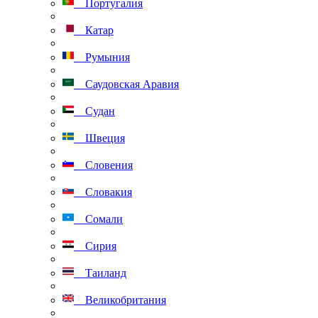
Португалия
Катар
Румыния
Саудовская Аравия
Судан
Швеция
Словения
Словакия
Сомали
Сирия
Таиланд
Великобритания