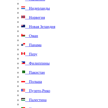
Нидерланды
Норвегия
Новая Зеландия
Оман
Панама
Перу
Филиппины
Пакистан
Польша
Пуэрто-Рико
Палестина