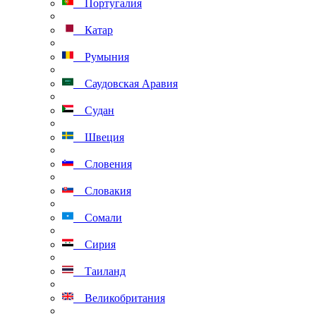
Португалия
Катар
Румыния
Саудовская Аравия
Судан
Швеция
Словения
Словакия
Сомали
Сирия
Таиланд
Великобритания