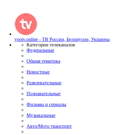
yootv.online - ТВ России, Белорусии, Украины
Категории телеканалов
Федеральные
Общая тематика
Новостные
Развлекательные
Познавательные
Фильмы и сериалы
Музыкальные
Авто/Мото транспорт