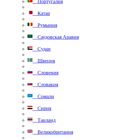
Португалия
Катар
Румыния
Саудовская Аравия
Судан
Швеция
Словения
Словакия
Сомали
Сирия
Таиланд
Великобритания