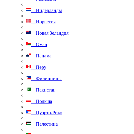
Нидерланды
Норвегия
Новая Зеландия
Оман
Панама
Перу
Филиппины
Пакистан
Польша
Пуэрто-Рико
Палестина