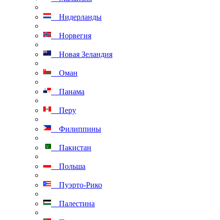
Нидерланды
Норвегия
Новая Зеландия
Оман
Панама
Перу
Филиппины
Пакистан
Польша
Пуэрто-Рико
Палестина