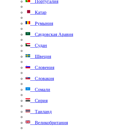
Португалия
Катар
Румыния
Саудовская Аравия
Судан
Швеция
Словения
Словакия
Сомали
Сирия
Таиланд
Великобритания