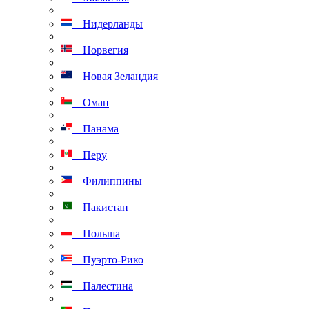
Нидерланды
Норвегия
Новая Зеландия
Оман
Панама
Перу
Филиппины
Пакистан
Польша
Пуэрто-Рико
Палестина