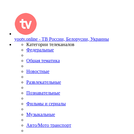
yootv.online - ТВ России, Белорусии, Украины
Категории телеканалов
Федеральные
Общая тематика
Новостные
Развлекательные
Познавательные
Фильмы и сериалы
Музыкальные
Авто/Мото транспорт