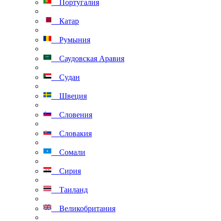
Португалия
Катар
Румыния
Саудовская Аравия
Судан
Швеция
Словения
Словакия
Сомали
Сирия
Таиланд
Великобритания