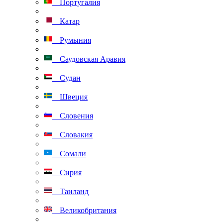
Португалия
Катар
Румыния
Саудовская Аравия
Судан
Швеция
Словения
Словакия
Сомали
Сирия
Таиланд
Великобритания