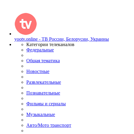
yootv.online - ТВ России, Белорусии, Украины
Категории телеканалов
Федеральные
Общая тематика
Новостные
Развлекательные
Познавательные
Фильмы и сериалы
Музыкальные
Авто/Мото транспорт