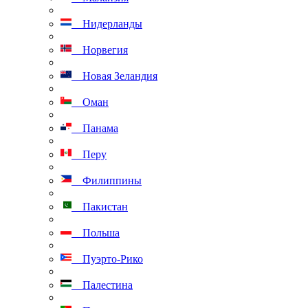
Нидерланды
Норвегия
Новая Зеландия
Оман
Панама
Перу
Филиппины
Пакистан
Польша
Пуэрто-Рико
Палестина