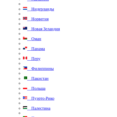
Нидерланды
Норвегия
Новая Зеландия
Оман
Панама
Перу
Филиппины
Пакистан
Польша
Пуэрто-Рико
Палестина