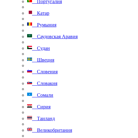
Португалия
Катар
Румыния
Саудовская Аравия
Судан
Швеция
Словения
Словакия
Сомали
Сирия
Таиланд
Великобритания