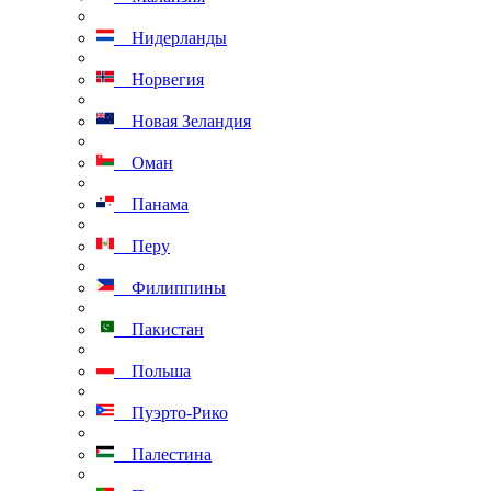
Нидерланды
Норвегия
Новая Зеландия
Оман
Панама
Перу
Филиппины
Пакистан
Польша
Пуэрто-Рико
Палестина