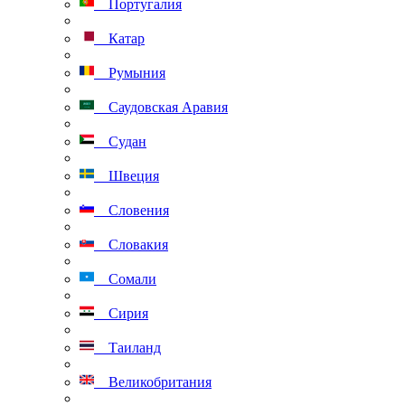
Португалия
Катар
Румыния
Саудовская Аравия
Судан
Швеция
Словения
Словакия
Сомали
Сирия
Таиланд
Великобритания