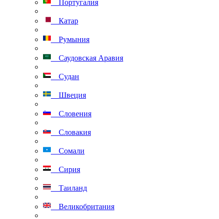
Португалия
Катар
Румыния
Саудовская Аравия
Судан
Швеция
Словения
Словакия
Сомали
Сирия
Таиланд
Великобритания