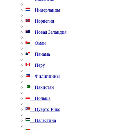
Нидерланды
Норвегия
Новая Зеландия
Оман
Панама
Перу
Филиппины
Пакистан
Польша
Пуэрто-Рико
Палестина