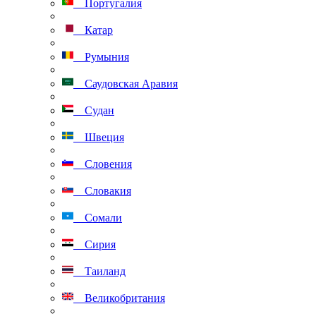
Португалия
Катар
Румыния
Саудовская Аравия
Судан
Швеция
Словения
Словакия
Сомали
Сирия
Таиланд
Великобритания