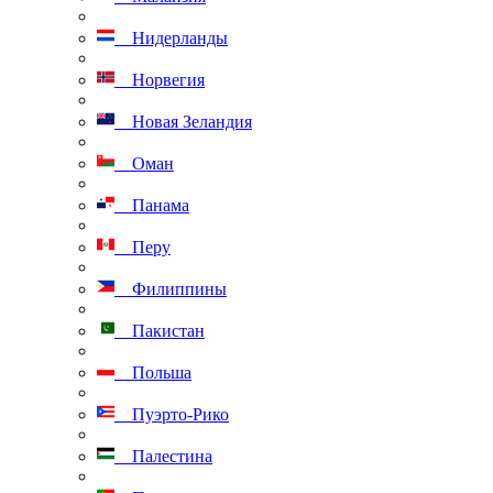
Нидерланды
Норвегия
Новая Зеландия
Оман
Панама
Перу
Филиппины
Пакистан
Польша
Пуэрто-Рико
Палестина