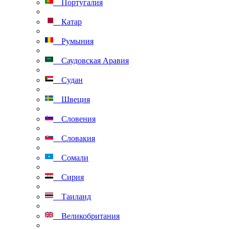
Португалия
Катар
Румыния
Саудовская Аравия
Судан
Швеция
Словения
Словакия
Сомали
Сирия
Таиланд
Великобритания