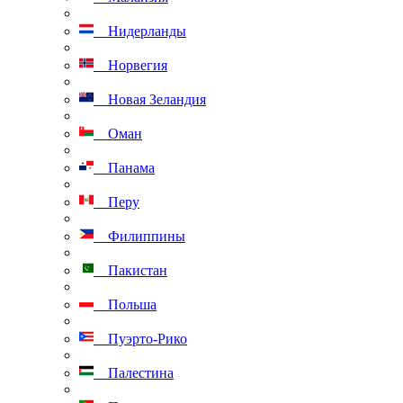
Нидерланды
Норвегия
Новая Зеландия
Оман
Панама
Перу
Филиппины
Пакистан
Польша
Пуэрто-Рико
Палестина