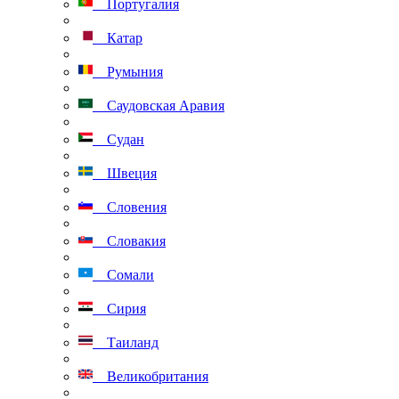
Португалия
Катар
Румыния
Саудовская Аравия
Судан
Швеция
Словения
Словакия
Сомали
Сирия
Таиланд
Великобритания