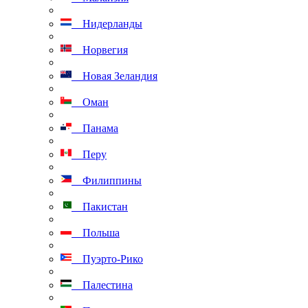
Нидерланды
Норвегия
Новая Зеландия
Оман
Панама
Перу
Филиппины
Пакистан
Польша
Пуэрто-Рико
Палестина