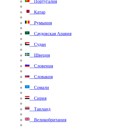
Португалия
Катар
Румыния
Саудовская Аравия
Судан
Швеция
Словения
Словакия
Сомали
Сирия
Таиланд
Великобритания