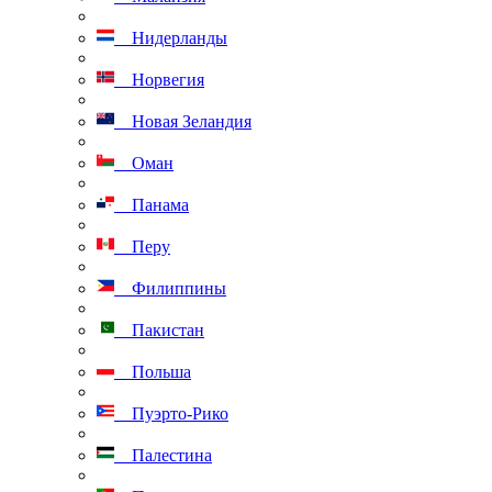
Нидерланды
Норвегия
Новая Зеландия
Оман
Панама
Перу
Филиппины
Пакистан
Польша
Пуэрто-Рико
Палестина