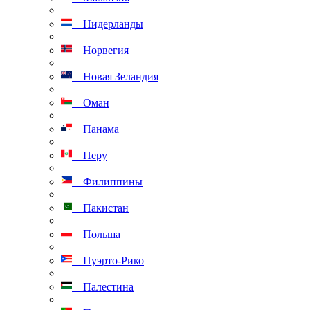
Нидерланды
Норвегия
Новая Зеландия
Оман
Панама
Перу
Филиппины
Пакистан
Польша
Пуэрто-Рико
Палестина