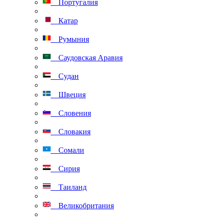
Португалия
Катар
Румыния
Саудовская Аравия
Судан
Швеция
Словения
Словакия
Сомали
Сирия
Таиланд
Великобритания