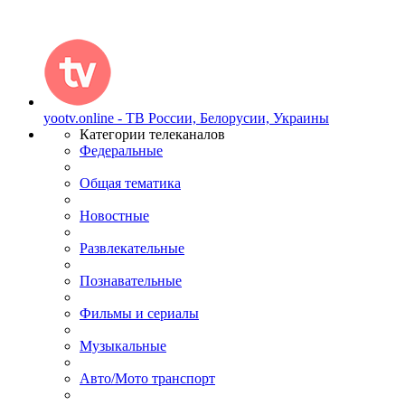
yootv.online - ТВ России, Белорусии, Украины
Категории телеканалов
Федеральные
Общая тематика
Новостные
Развлекательные
Познавательные
Фильмы и сериалы
Музыкальные
Авто/Мото транспорт