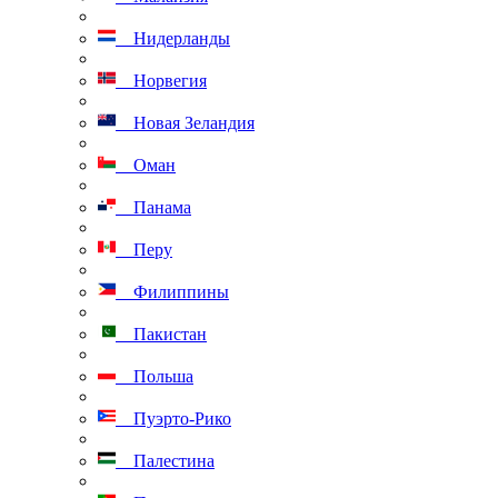
Нидерланды
Норвегия
Новая Зеландия
Оман
Панама
Перу
Филиппины
Пакистан
Польша
Пуэрто-Рико
Палестина