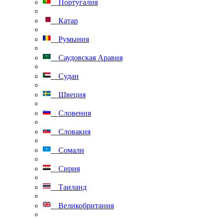
Португалия
Катар
Румыния
Саудовская Аравия
Судан
Швеция
Словения
Словакия
Сомали
Сирия
Таиланд
Великобритания