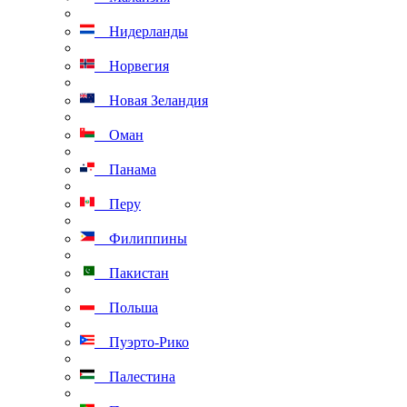
Нидерланды
Норвегия
Новая Зеландия
Оман
Панама
Перу
Филиппины
Пакистан
Польша
Пуэрто-Рико
Палестина