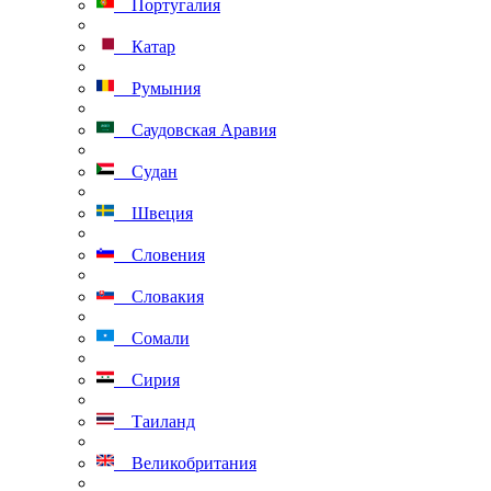
Португалия
Катар
Румыния
Саудовская Аравия
Судан
Швеция
Словения
Словакия
Сомали
Сирия
Таиланд
Великобритания