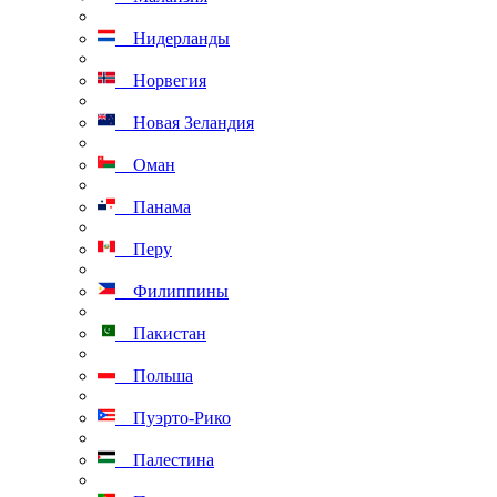
Нидерланды
Норвегия
Новая Зеландия
Оман
Панама
Перу
Филиппины
Пакистан
Польша
Пуэрто-Рико
Палестина