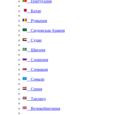
Португалия
Катар
Румыния
Саудовская Аравия
Судан
Швеция
Словения
Словакия
Сомали
Сирия
Таиланд
Великобритания