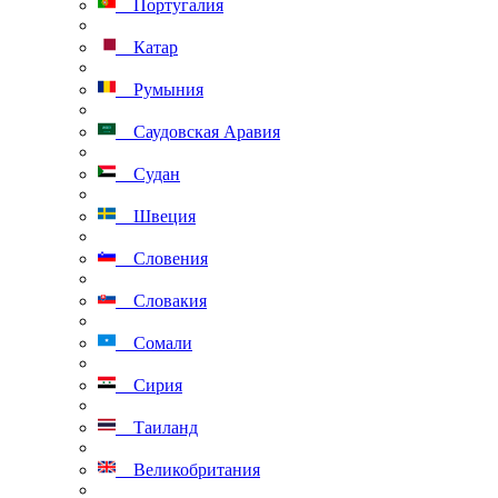
Португалия
Катар
Румыния
Саудовская Аравия
Судан
Швеция
Словения
Словакия
Сомали
Сирия
Таиланд
Великобритания