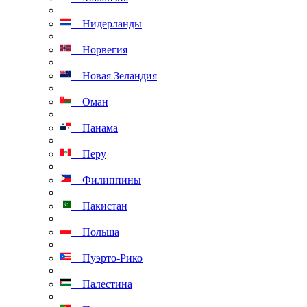
Нидерланды
Норвегия
Новая Зеландия
Оман
Панама
Перу
Филиппины
Пакистан
Польша
Пуэрто-Рико
Палестина