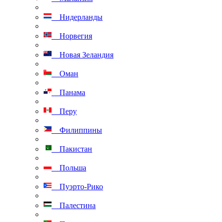
Нидерланды
Норвегия
Новая Зеландия
Оман
Панама
Перу
Филиппины
Пакистан
Польша
Пуэрто-Рико
Палестина