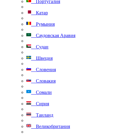
Португалия
Катар
Румыния
Саудовская Аравия
Судан
Швеция
Словения
Словакия
Сомали
Сирия
Таиланд
Великобритания