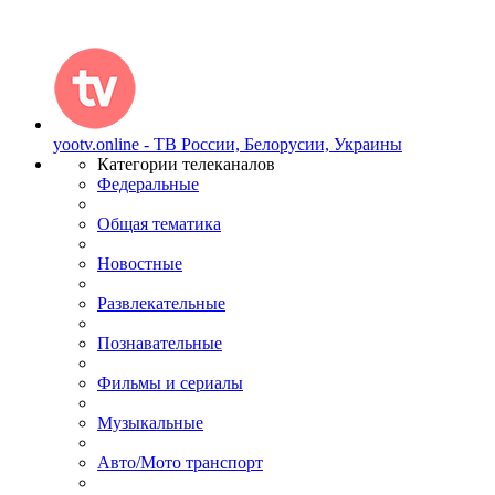
yootv.online - ТВ России, Белорусии, Украины
Категории телеканалов
Федеральные
Общая тематика
Новостные
Развлекательные
Познавательные
Фильмы и сериалы
Музыкальные
Авто/Мото транспорт