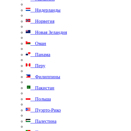
Нидерланды
Норвегия
Новая Зеландия
Оман
Панама
Перу
Филиппины
Пакистан
Польша
Пуэрто-Рико
Палестина