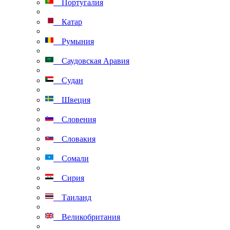
Португалия
Катар
Румыния
Саудовская Аравия
Судан
Швеция
Словения
Словакия
Сомали
Сирия
Таиланд
Великобритания