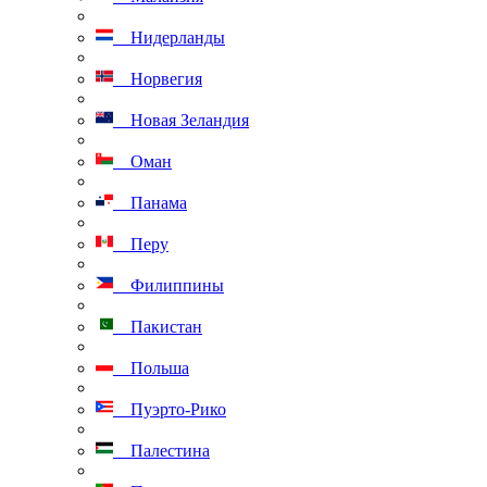
Нидерланды
Норвегия
Новая Зеландия
Оман
Панама
Перу
Филиппины
Пакистан
Польша
Пуэрто-Рико
Палестина