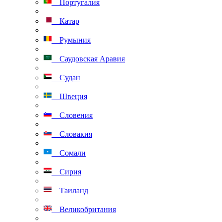
Португалия
Катар
Румыния
Саудовская Аравия
Судан
Швеция
Словения
Словакия
Сомали
Сирия
Таиланд
Великобритания