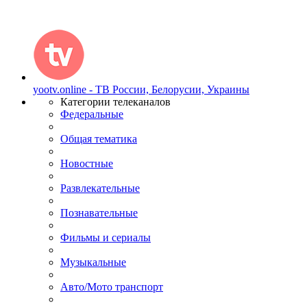
yootv.online - ТВ России, Белорусии, Украины
Категории телеканалов
Федеральные
Общая тематика
Новостные
Развлекательные
Познавательные
Фильмы и сериалы
Музыкальные
Авто/Мото транспорт