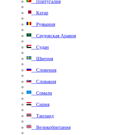
Португалия
Катар
Румыния
Саудовская Аравия
Судан
Швеция
Словения
Словакия
Сомали
Сирия
Таиланд
Великобритания