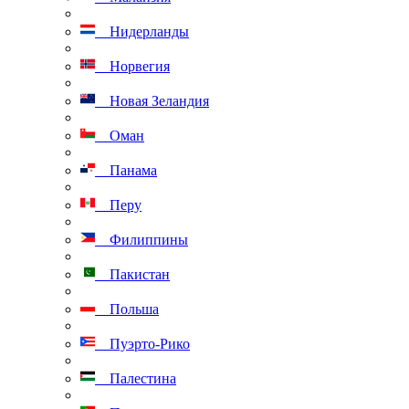
Нидерланды
Норвегия
Новая Зеландия
Оман
Панама
Перу
Филиппины
Пакистан
Польша
Пуэрто-Рико
Палестина