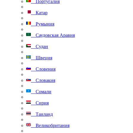
Португалия
Катар
Румыния
Саудовская Аравия
Судан
Швеция
Словения
Словакия
Сомали
Сирия
Таиланд
Великобритания