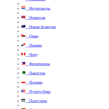
Нидерланды
Норвегия
Новая Зеландия
Оман
Панама
Перу
Филиппины
Пакистан
Польша
Пуэрто-Рико
Палестина