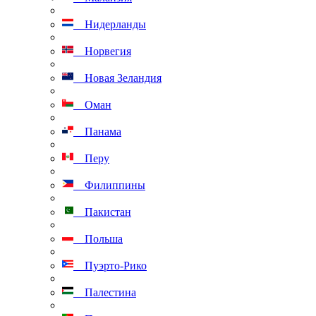
Нидерланды
Норвегия
Новая Зеландия
Оман
Панама
Перу
Филиппины
Пакистан
Польша
Пуэрто-Рико
Палестина