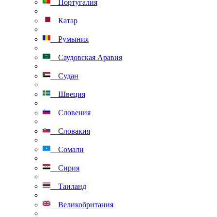
Португалия
Катар
Румыния
Саудовская Аравия
Судан
Швеция
Словения
Словакия
Сомали
Сирия
Таиланд
Великобритания