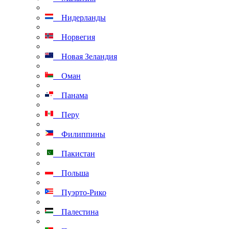
Нидерланды
Норвегия
Новая Зеландия
Оман
Панама
Перу
Филиппины
Пакистан
Польша
Пуэрто-Рико
Палестина