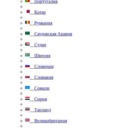
Португалия
Катар
Румыния
Саудовская Аравия
Судан
Швеция
Словения
Словакия
Сомали
Сирия
Таиланд
Великобритания