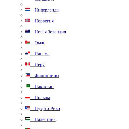
Нидерланды
Норвегия
Новая Зеландия
Оман
Панама
Перу
Филиппины
Пакистан
Польша
Пуэрто-Рико
Палестина