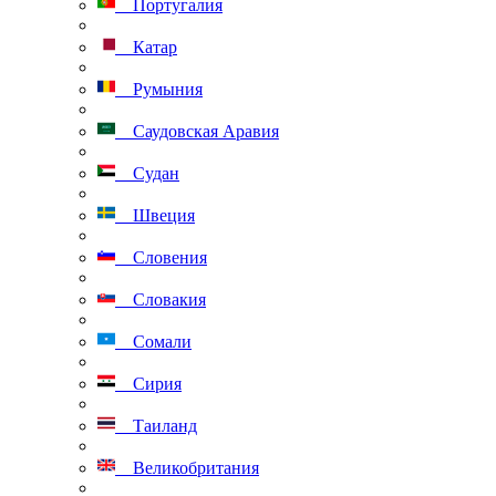
Португалия
Катар
Румыния
Саудовская Аравия
Судан
Швеция
Словения
Словакия
Сомали
Сирия
Таиланд
Великобритания