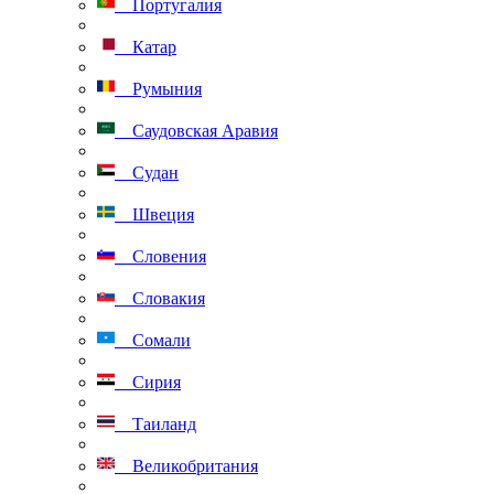
Португалия
Катар
Румыния
Саудовская Аравия
Судан
Швеция
Словения
Словакия
Сомали
Сирия
Таиланд
Великобритания