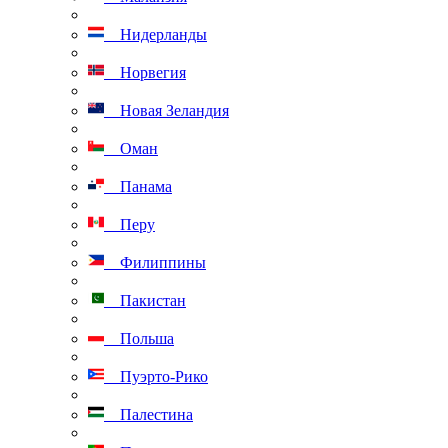
Нидерланды
Норвегия
Новая Зеландия
Оман
Панама
Перу
Филиппины
Пакистан
Польша
Пуэрто-Рико
Палестина