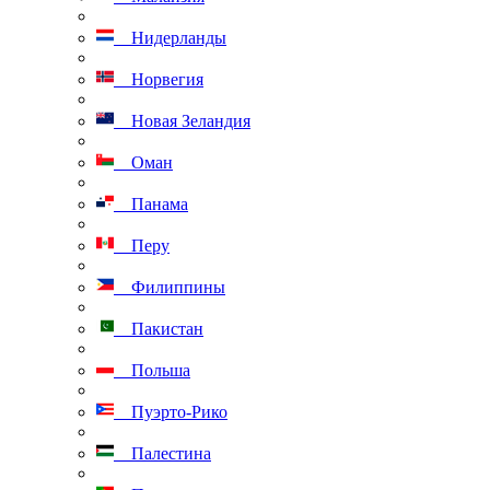
Нидерланды
Норвегия
Новая Зеландия
Оман
Панама
Перу
Филиппины
Пакистан
Польша
Пуэрто-Рико
Палестина