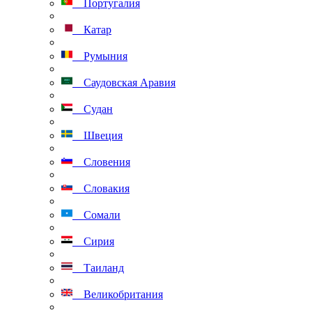
Португалия
Катар
Румыния
Саудовская Аравия
Судан
Швеция
Словения
Словакия
Сомали
Сирия
Таиланд
Великобритания