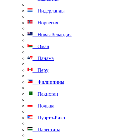
Нидерланды
Норвегия
Новая Зеландия
Оман
Панама
Перу
Филиппины
Пакистан
Польша
Пуэрто-Рико
Палестина