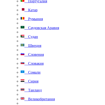
Португалия
Катар
Румыния
Саудовская Аравия
Судан
Швеция
Словения
Словакия
Сомали
Сирия
Таиланд
Великобритания