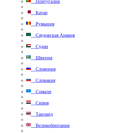
Португалия
Катар
Румыния
Саудовская Аравия
Судан
Швеция
Словения
Словакия
Сомали
Сирия
Таиланд
Великобритания