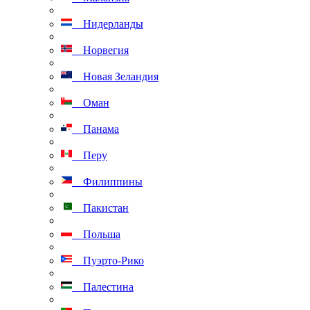
Нидерланды
Норвегия
Новая Зеландия
Оман
Панама
Перу
Филиппины
Пакистан
Польша
Пуэрто-Рико
Палестина