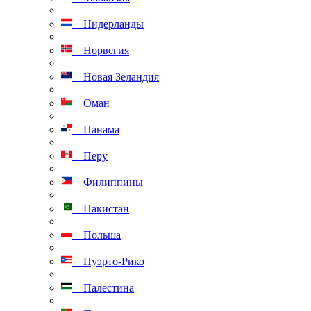
Нидерланды
Норвегия
Новая Зеландия
Оман
Панама
Перу
Филиппины
Пакистан
Польша
Пуэрто-Рико
Палестина