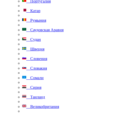
Португалия
Катар
Румыния
Саудовская Аравия
Судан
Швеция
Словения
Словакия
Сомали
Сирия
Таиланд
Великобритания