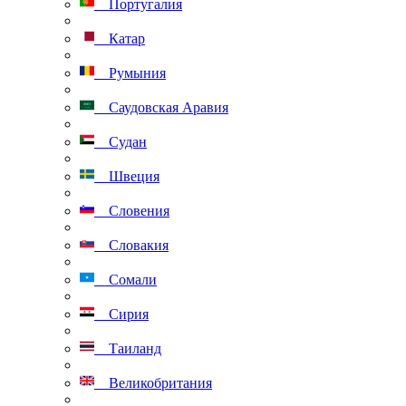
Португалия
Катар
Румыния
Саудовская Аравия
Судан
Швеция
Словения
Словакия
Сомали
Сирия
Таиланд
Великобритания