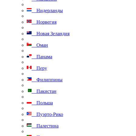
Нидерланды
Норвегия
Новая Зеландия
Оман
Панама
Перу
Филиппины
Пакистан
Польша
Пуэрто-Рико
Палестина