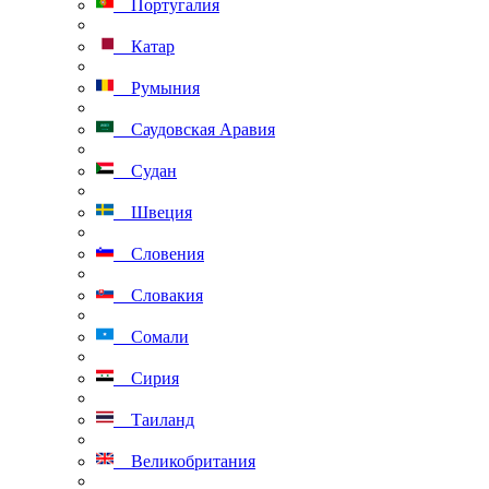
Португалия
Катар
Румыния
Саудовская Аравия
Судан
Швеция
Словения
Словакия
Сомали
Сирия
Таиланд
Великобритания