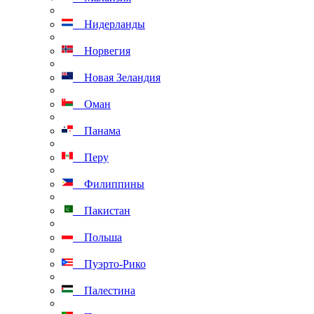
Нидерланды
Норвегия
Новая Зеландия
Оман
Панама
Перу
Филиппины
Пакистан
Польша
Пуэрто-Рико
Палестина