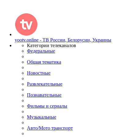
yootv.online - ТВ России, Белорусии, Украины
Категории телеканалов
Федеральные
Общая тематика
Новостные
Развлекательные
Познавательные
Фильмы и сериалы
Музыкальные
Авто/Мото транспорт