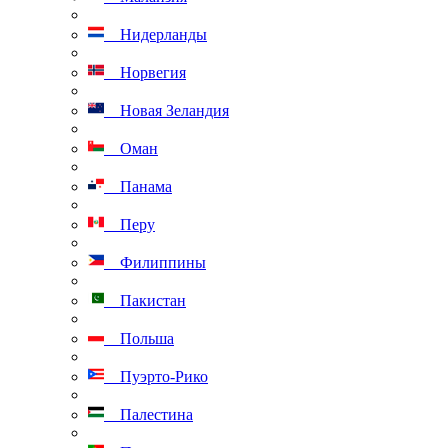
Нидерланды
Норвегия
Новая Зеландия
Оман
Панама
Перу
Филиппины
Пакистан
Польша
Пуэрто-Рико
Палестина