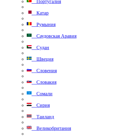
Португалия
Катар
Румыния
Саудовская Аравия
Судан
Швеция
Словения
Словакия
Сомали
Сирия
Таиланд
Великобритания