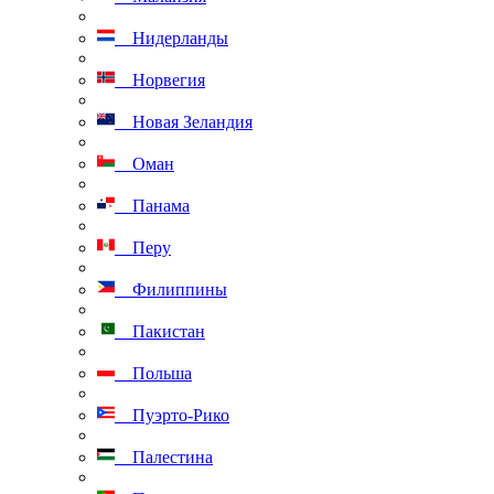
Нидерланды
Норвегия
Новая Зеландия
Оман
Панама
Перу
Филиппины
Пакистан
Польша
Пуэрто-Рико
Палестина