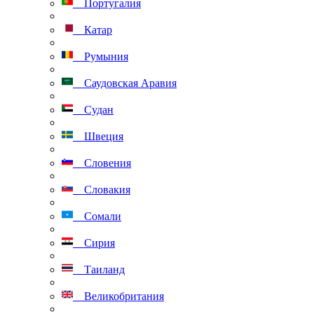
Португалия
Катар
Румыния
Саудовская Аравия
Судан
Швеция
Словения
Словакия
Сомали
Сирия
Таиланд
Великобритания