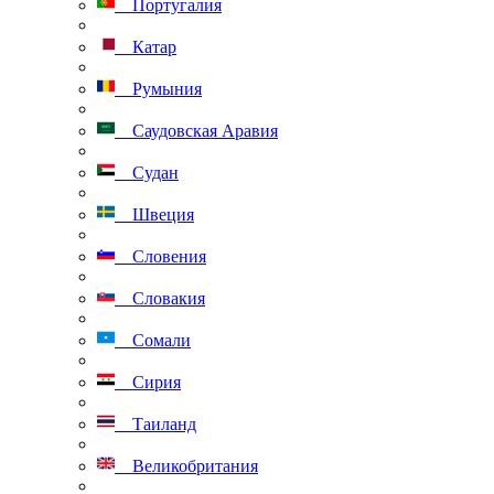
Португалия
Катар
Румыния
Саудовская Аравия
Судан
Швеция
Словения
Словакия
Сомали
Сирия
Таиланд
Великобритания