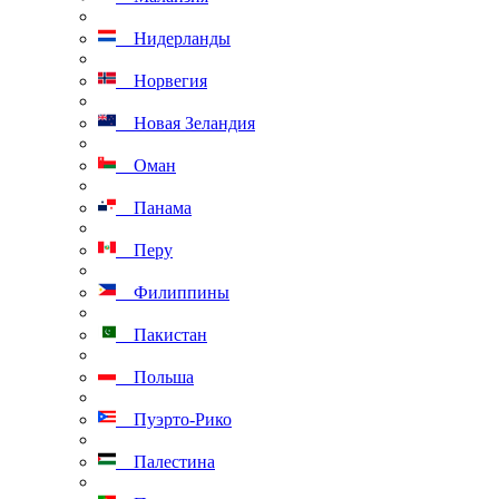
Нидерланды
Норвегия
Новая Зеландия
Оман
Панама
Перу
Филиппины
Пакистан
Польша
Пуэрто-Рико
Палестина