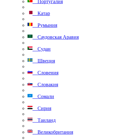
Португалия
Катар
Румыния
Саудовская Аравия
Судан
Швеция
Словения
Словакия
Сомали
Сирия
Таиланд
Великобритания