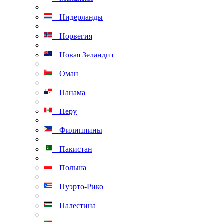
Нидерланды
Норвегия
Новая Зеландия
Оман
Панама
Перу
Филиппины
Пакистан
Польша
Пуэрто-Рико
Палестина