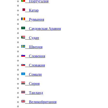
Португалия
Катар
Румыния
Саудовская Аравия
Судан
Швеция
Словения
Словакия
Сомали
Сирия
Таиланд
Великобритания