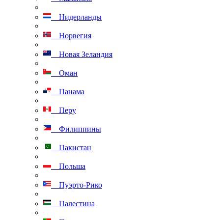
Нидерланды
Норвегия
Новая Зеландия
Оман
Панама
Перу
Филиппины
Пакистан
Польша
Пуэрто-Рико
Палестина