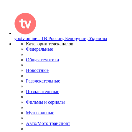
yootv.online - ТВ России, Белорусии, Украины
Категории телеканалов
Федеральные
Общая тематика
Новостные
Развлекательные
Познавательные
Фильмы и сериалы
Музыкальные
Авто/Мото транспорт