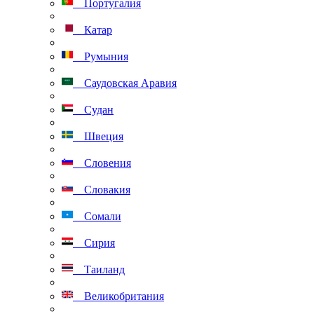
Португалия
Катар
Румыния
Саудовская Аравия
Судан
Швеция
Словения
Словакия
Сомали
Сирия
Таиланд
Великобритания