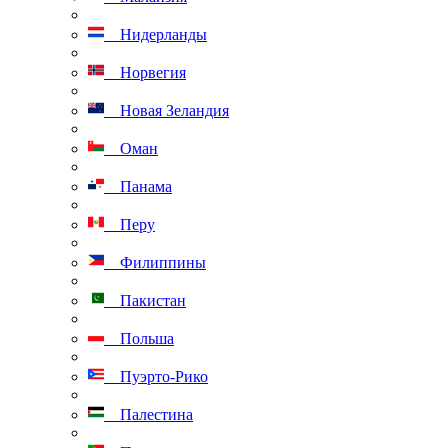
Нидерланды
Норвегия
Новая Зеландия
Оман
Панама
Перу
Филиппины
Пакистан
Польша
Пуэрто-Рико
Палестина