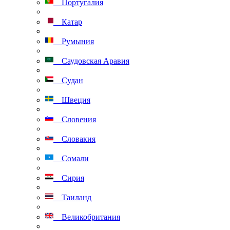
Португалия
Катар
Румыния
Саудовская Аравия
Судан
Швеция
Словения
Словакия
Сомали
Сирия
Таиланд
Великобритания