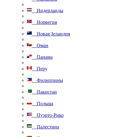
Нидерланды
Норвегия
Новая Зеландия
Оман
Панама
Перу
Филиппины
Пакистан
Польша
Пуэрто-Рико
Палестина