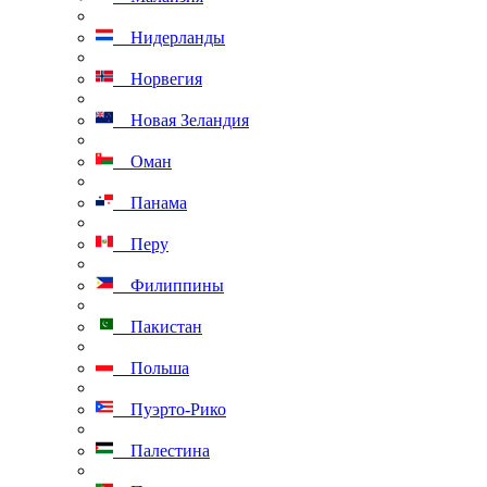
Нидерланды
Норвегия
Новая Зеландия
Оман
Панама
Перу
Филиппины
Пакистан
Польша
Пуэрто-Рико
Палестина