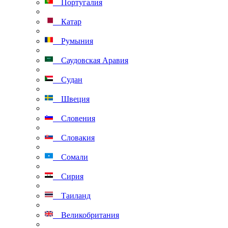
Португалия
Катар
Румыния
Саудовская Аравия
Судан
Швеция
Словения
Словакия
Сомали
Сирия
Таиланд
Великобритания