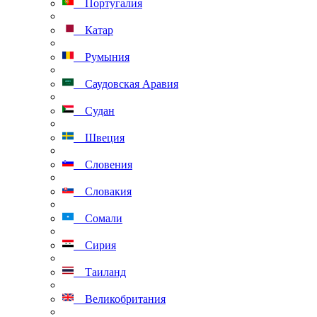
Португалия
Катар
Румыния
Саудовская Аравия
Судан
Швеция
Словения
Словакия
Сомали
Сирия
Таиланд
Великобритания