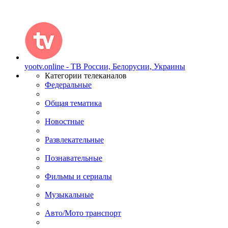
yootv.online - ТВ России, Белорусии, Украины
Категории телеканалов
Федеральные
Общая тематика
Новостные
Развлекательные
Познавательные
Фильмы и сериалы
Музыкальные
Авто/Мото транспорт