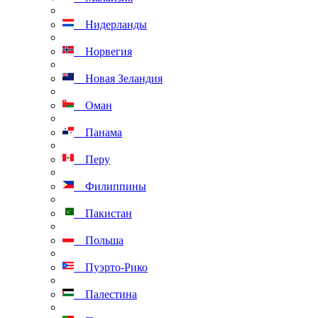
Нидерланды
Норвегия
Новая Зеландия
Оман
Панама
Перу
Филиппины
Пакистан
Польша
Пуэрто-Рико
Палестина