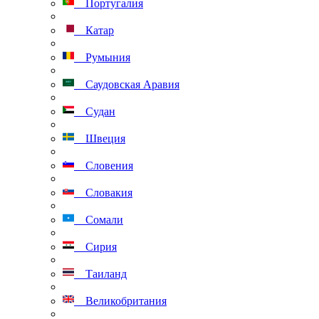
Португалия
Катар
Румыния
Саудовская Аравия
Судан
Швеция
Словения
Словакия
Сомали
Сирия
Таиланд
Великобритания