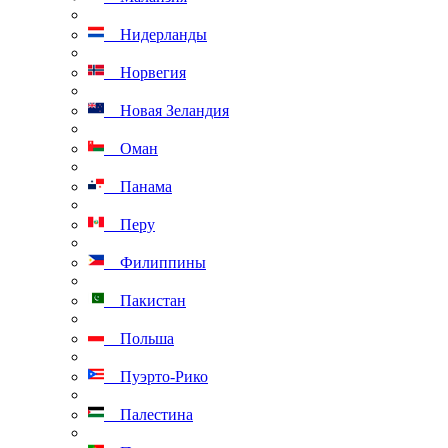
Нидерланды
Норвегия
Новая Зеландия
Оман
Панама
Перу
Филиппины
Пакистан
Польша
Пуэрто-Рико
Палестина