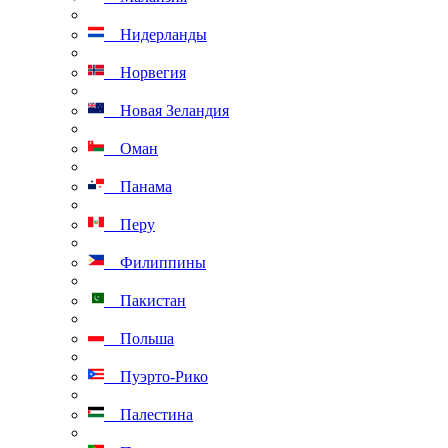
Нидерланды
Норвегия
Новая Зеландия
Оман
Панама
Перу
Филиппины
Пакистан
Польша
Пуэрто-Рико
Палестина