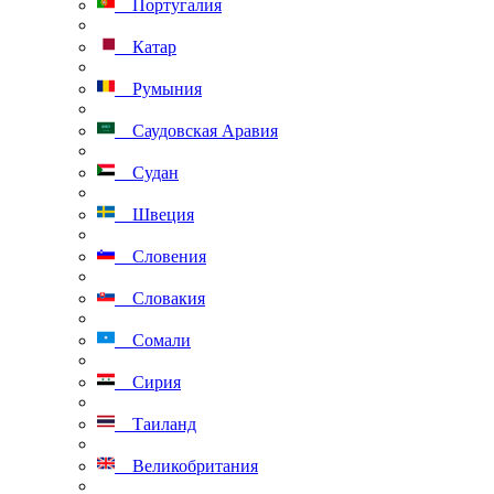
Португалия
Катар
Румыния
Саудовская Аравия
Судан
Швеция
Словения
Словакия
Сомали
Сирия
Таиланд
Великобритания