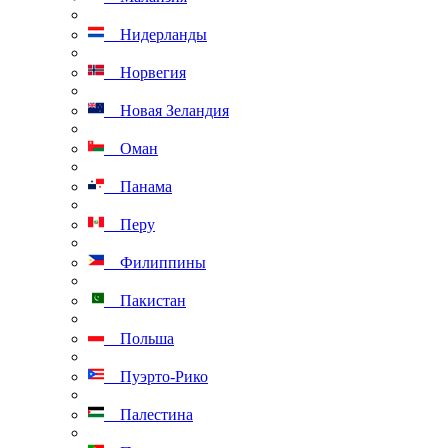
Нидерланды
Норвегия
Новая Зеландия
Оман
Панама
Перу
Филиппины
Пакистан
Польша
Пуэрто-Рико
Палестина