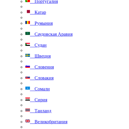
Португалия
Катар
Румыния
Саудовская Аравия
Судан
Швеция
Словения
Словакия
Сомали
Сирия
Таиланд
Великобритания