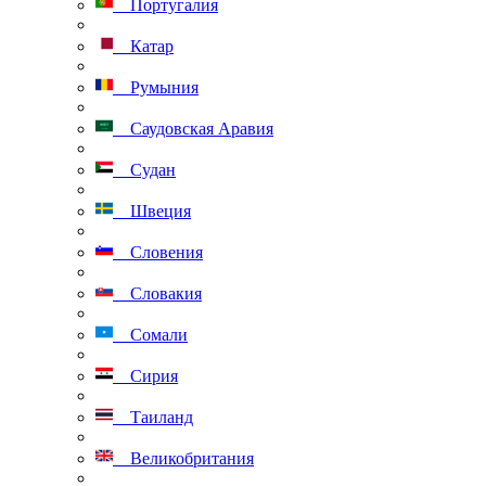
Португалия
Катар
Румыния
Саудовская Аравия
Судан
Швеция
Словения
Словакия
Сомали
Сирия
Таиланд
Великобритания