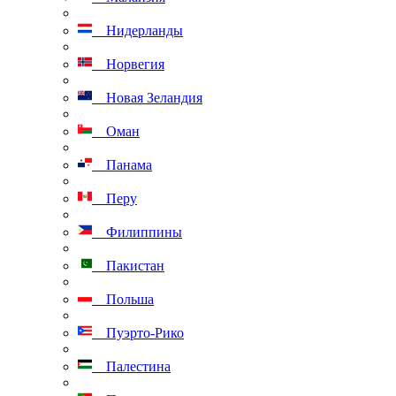
Нидерланды
Норвегия
Новая Зеландия
Оман
Панама
Перу
Филиппины
Пакистан
Польша
Пуэрто-Рико
Палестина