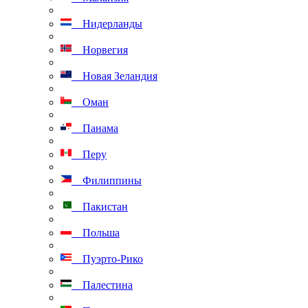
Нидерланды
Норвегия
Новая Зеландия
Оман
Панама
Перу
Филиппины
Пакистан
Польша
Пуэрто-Рико
Палестина