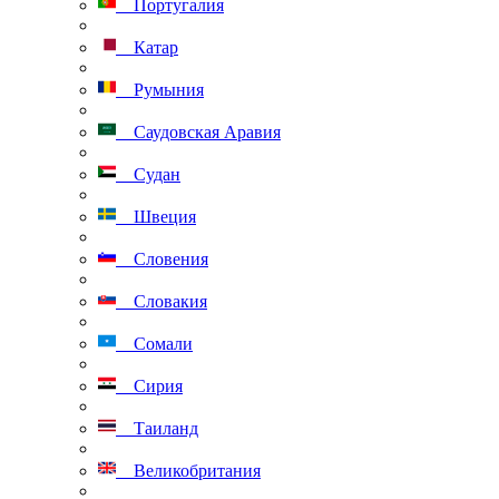
Португалия
Катар
Румыния
Саудовская Аравия
Судан
Швеция
Словения
Словакия
Сомали
Сирия
Таиланд
Великобритания